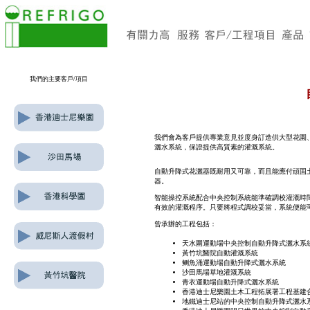
我們的主要客戶/項目
我們會為客戶提供專業意見並度身訂造供大型花園
灑水系統，保證提供高質素的灌溉系統。
自動升降式花灑器既耐用又可靠，而且能應付頑固
器。
智能操控系統配合中央控制系統能準確調校灌溉時
有效的灌溉程序。只要將程式調校妥當，系統便能
曾承辦的工程包括：
天水圍運動場中央控制自動升降式灑水系
黃竹坑醫院自動灌溉系統
鲗魚涌運動場自動升降式灑水系統
沙田馬場草地灌溉系統
青衣運動場自動升降式灑水系統
香港迪士尼樂園土木工程拓展署工程基建合約
地鐵迪士尼站的中央控制自動升降式灑水