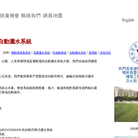
自動灑水系統
詳情>
運動場灌溉系統
/
花園灑水系統
/
快速駁喉器
/
自動灑水系統
/
滲透喉
/
其他項目
、公園、人造草網球場及運動場的自動灑水系統方案。我們全線採用優質
土石灰泥。我們會因應客戶需要提供自動升降式、齒輪式或相衝式灑水
間及出水量。整套系統能因應雨量、風力、氣溫和相對濕度等資料輸出最
可靠地自動操作。
統
沙田
CV2000/09 的自動升降式灑水系統
系統